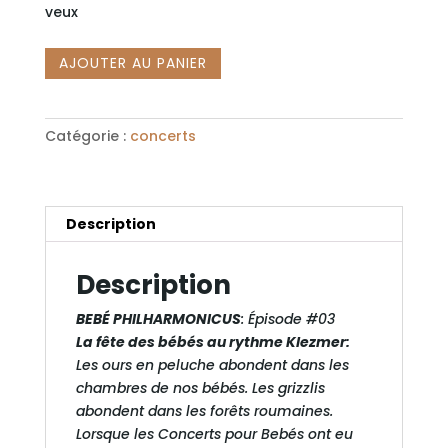
veux
quantité
AJOUTER AU PANIER
de
BEBÉ
PHILHARMONICUS:
Catégorie :
concerts
La
fête
des
bébés
Description
au
rythme
Description
Klezmer
BEBÉ PHILHARMONICUS
: Épisode #03
La fête des bébés au rythme Klezmer
:
Les ours en peluche abondent dans les
chambres de nos bébés. Les grizzlis
abondent dans les forêts roumaines.
Lorsque les Concerts pour Bebés ont eu