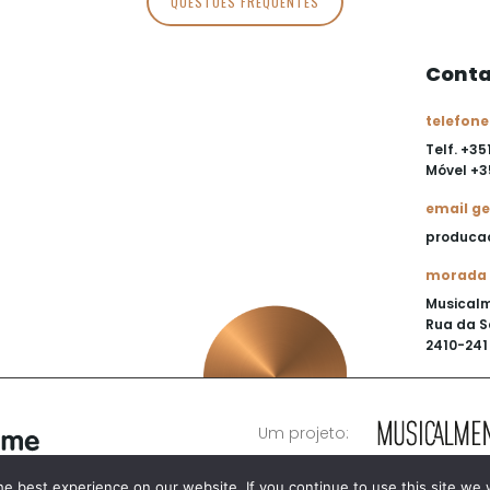
QUESTÕES FREQUENTES
Conta
telefone
Telf. +35
Móvel
+3
email ge
produca
morada
Musical
Rua da S
2410-241 
Um projeto:
e best experience on our website. If you continue to use this site we w