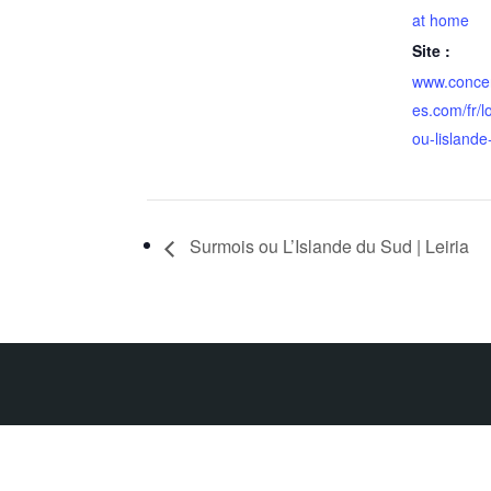
at home
Site :
www.conce
es.com/fr/l
ou-lislande
Surmois ou L’Islande du Sud | Leiria