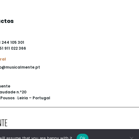
ctos
1 244 105 301
51 911 022 366
ral
o@musicalmente.pt
mente
audade n.º20
Pousos · Leiria – Portugal
ill assume that you are happy with it.
Ok