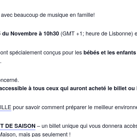
avec beaucoup de musique
en
famille
!
(GMT +1;
heure
de
Lisbonne
)
e
5 du
Novembre à 10h30
sont
spécialement
conçus
pour
les
bébés et les enfants
e
.
oncerné
.
accessible à tous ceux qui auront acheté le billet o
ILLE
pour savoir comment
préparer
le
meilleur
environ
– un billet unique qui
vous
donnera
accè
T DE SAISON
Maison,
mais
pas
seulement !