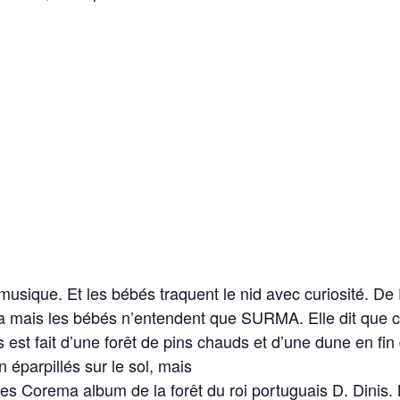
musique.
Et
les
bébés
traquent
le
nid
avec
curiosité
.
De
a mais
les
bébés
n’
entendent
que SURMA.
Elle
dit
que
c
s
est
fait
d’une
forêt
de pins
chauds
et
d’une
dune
en
fin
n éparpillés sur le sol, mais
les Corema album de la forêt du roi portuguais D. Dini