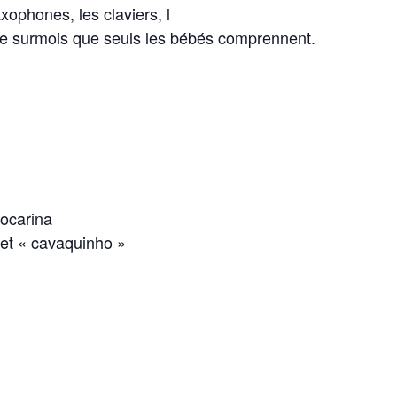
axophones, les claviers, l
t le surmois que seuls les bébés comprennent.
 ocarina
et « cavaquinho »