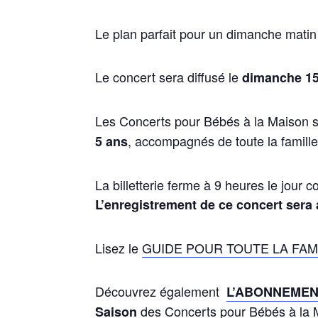
Le plan parfait pour un
dimanche
matin
Le
concert
sera
diffusé
le
dimanche 1
Les
C
oncerts
pour
Bébés
à la
Maison
,
accompagnés
de
toute
la
famill
5 ans
La
billetterie
ferme
à 9
heures
le jour
c
L’enregistrement de ce concert sera 
Lisez
le
GUIDE POUR TOUTE LA FAM
Découvrez
également
L’ABONNEMEN
des Concerts pour
Bébé
s
à la 
Saison