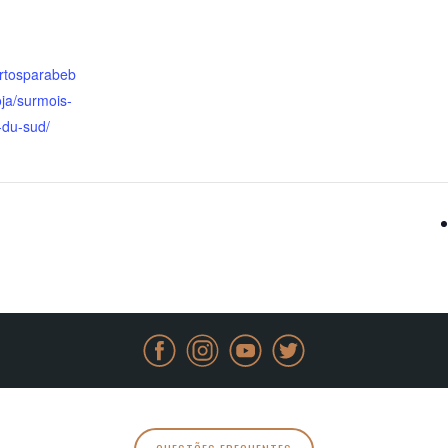
rtosparabeb
oja/surmois-
-du-sud/