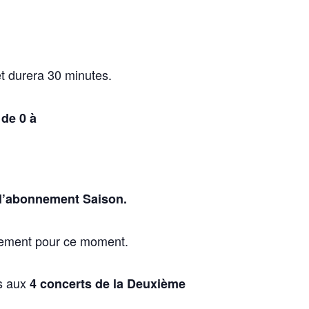
t
durera
30 minutes.
 de 0 à
u l’abonnement Saison.
nement
pour
ce
moment.
s
aux
4 concerts de la
Deuxième