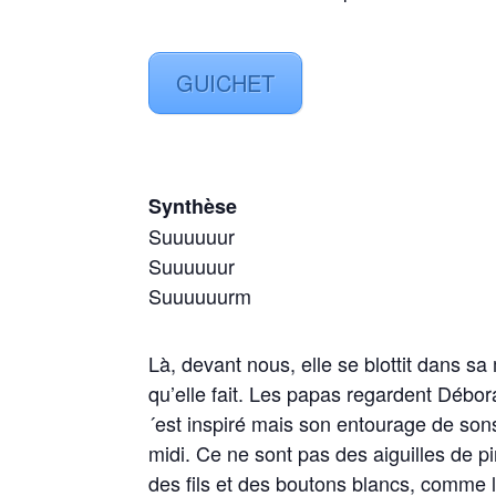
GUICHET
Synthèse
Suuuuuur
Suuuuuur
Suuuuuurm
Là
,
devant
nous,
elle
se
blottit
dans
sa
qu’elle
fait
.
Les
papas
regardent
Débor
´est
inspiré
mais
son
en
tour
age
de son
midi.
Ce
ne
sont
pas
des
aiguilles
de pi
des fils et des boutons blancs, comme 