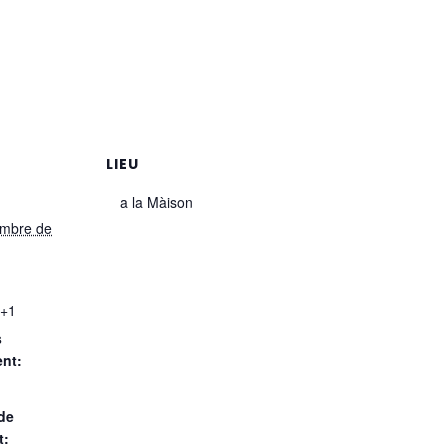
LIEU
a la Màison
embre de
+1
s
nt:
 de
t: