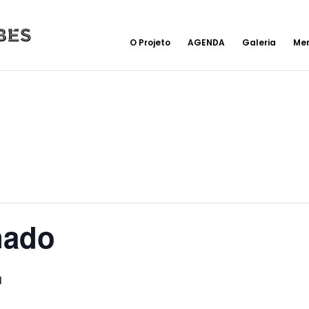
O Projeto
AGENDA
Galeria
Me
nado
1