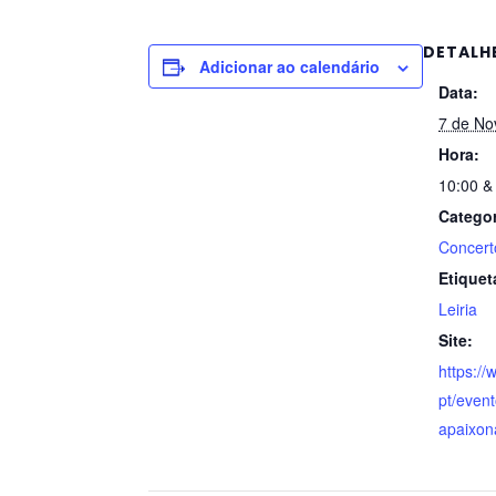
DETALH
Adicionar ao calendário
Data:
7 de No
Hora:
10:00 &
Categor
Concert
Etiquet
Leiria
Site:
https://
pt/even
apaixon