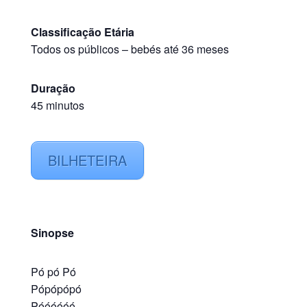
Classificação Etária
Todos os públicos
–
bebés até 36 meses
Duração
45 minutos
BILHETEIRA
Sinopse
Pó pó Pó
Pópópópó
Póóóóóó