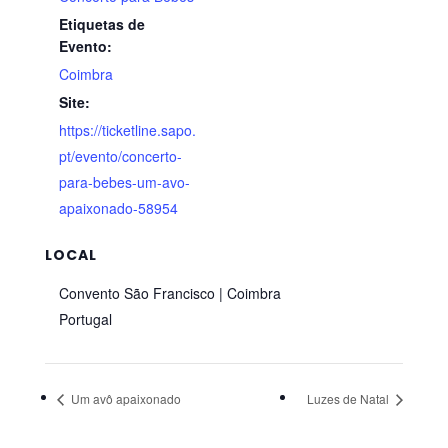
Etiquetas de
Evento:
Coimbra
Site:
https://ticketline.sapo.
pt/evento/concerto-
para-bebes-um-avo-
apaixonado-58954
LOCAL
Convento São Francisco | Coimbra
Portugal
Um avô apaixonado
Luzes de Natal