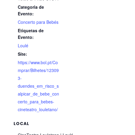
Categoria de
Evento:
Concerto para Bebés
Etiquetas de
Evento:
Loulé
Site:
https://www.bol.pt/Co
mprar/Bilhetes/12309
3-
duendes_em_risco_s
alpicar_de_bebe_con
certo_para_bebes-
cineteatro_louletano/
LOCAL