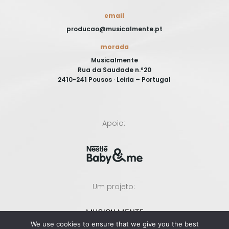
email
producao@musicalmente.pt
morada
Musicalmente
Rua da Saudade n.º20
2410-241 Pousos · Leiria – Portugal
Apoio:
Um projeto:
We use cookies to ensure that we give you the best