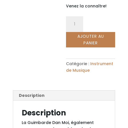
Venez la connaître!
quantité
de
La
AJOUTER AU
Guimbarde
PANIER
Dan
Moi
Catégorie :
Instrument
de Musique
Description
Description
La Guimbarde Dan Moi, également