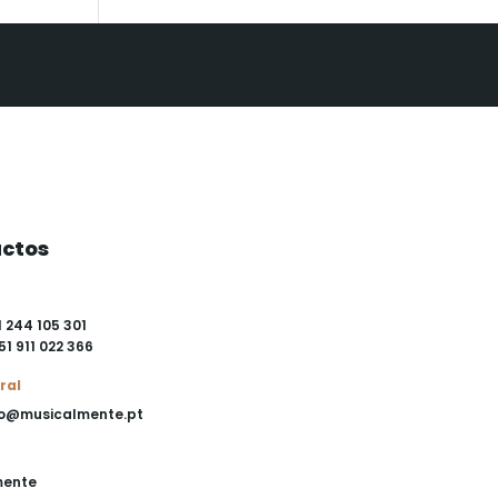
ctos
1 244 105 301
51 911 022 366
ral
o@musicalmente.pt
mente