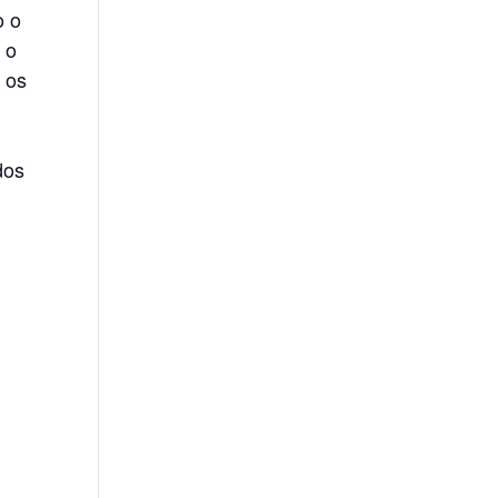
o o
 o
 os
dos