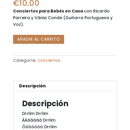
€
10.00
Conciertos para Bebés en Casa
con Ricardo
Parreira y Vânia Conde (Guitarra Portuguesa y
Voz).
EN
AÑADIR AL CARRITO
CASA:
Fado
de
Categoría:
conciertos
Biberón
cantidad
Descripción
Descripción
Drrlim Drrlim
ÁÁááááá Drrlim
Óóóóóóó Drrlim