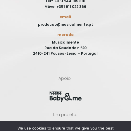
Telf. +351 244 105 301
Móvel +351 911 022 366
email
producao@musicalmente.pt
morada
Musicalmente
Rua da Saudade n.º20
2410-241 Pousos · Leiria – Portugal
Apoio:
Um projeto:
We use cookies to ensure that we give you the best