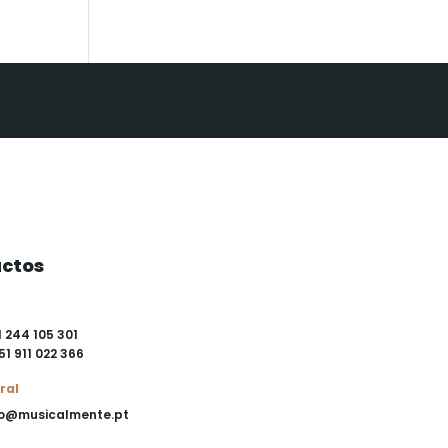
ctos
1 244 105 301
51 911 022 366
ral
o@musicalmente.pt