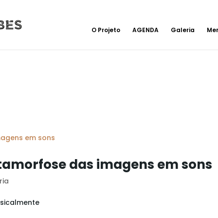
O Projeto
AGENDA
Galeria
Me
etamorfose das imagens em sons
ria
usicalmente