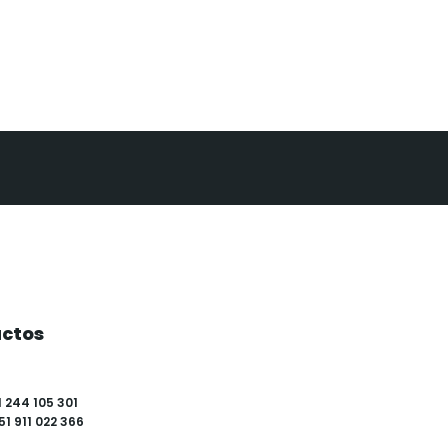
ctos
1 244 105 301
51 911 022 366