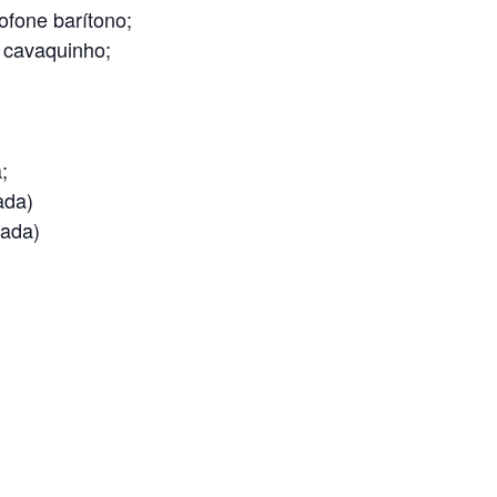
ofone barítono;
 cavaquinho;
;
ada)
dada)