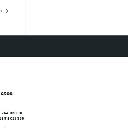
as
ctos
1 244 105 301
51 911 022 366