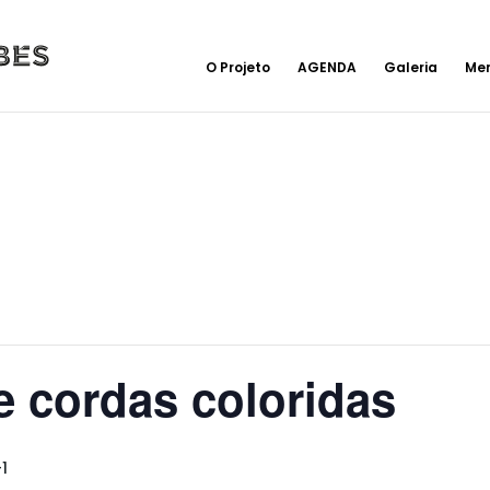
O Projeto
AGENDA
Galeria
Me
e cordas coloridas
1