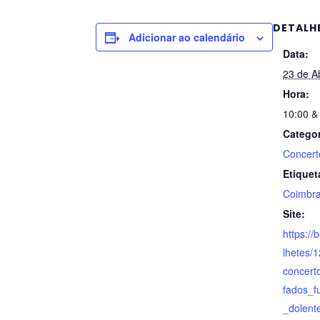
DETALH
Adicionar ao calendário
Data:
23 de A
Hora:
10:00 &
Categor
Concert
Etiquet
Coimbr
Site:
https://
lhetes/
concert
fados_f
_dolent