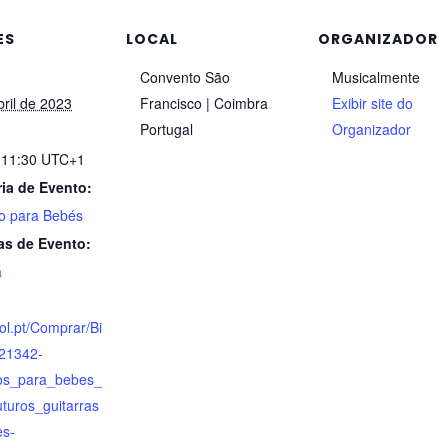
ES
LOCAL
ORGANIZADOR
Convento São
Musicalmente
bril de 2023
Francisco | Coimbra
Exibir site do
Portugal
Organizador
 11:30
UTC+1
ia de Evento:
o para Bebés
as de Evento:
a
bol.pt/Comprar/Bi
121342-
os_para_bebes_
uturos_guitarras
es-