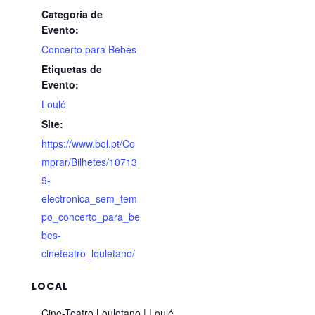
Categoria de
Evento:
Concerto para Bebés
Etiquetas de
Evento:
Loulé
Site:
https://www.bol.pt/Co
mprar/Bilhetes/10713
9-
electronica_sem_tem
po_concerto_para_be
bes-
cineteatro_louletano/
LOCAL
Cine-Teatro Louletano | Loulé