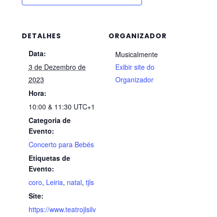
DETALHES
ORGANIZADOR
Data:
Musicalmente
3 de Dezembro de
Exibir site do
2023
Organizador
Hora:
10:00 & 11:30
UTC+1
Categoria de
Evento:
Concerto para Bebés
Etiquetas de
Evento:
coro
,
Leiria
,
natal
,
tjls
Site:
https://www.teatrojlsilv