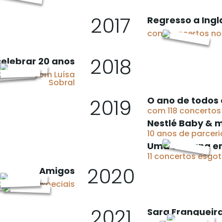
2017
Regresso a Ingl
com concertos n
2018
elebrar 20 anos
oncertos com Luísa
Sobral
2019
O ano de todos 
com 118 concertos
Nestlé Baby & 
10 anos de parceri
Uma semana em
11 concertos esgo
2020
Amigos
es muito especiais
2021
Sara Franqueir