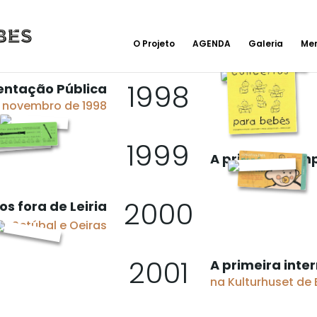
O Projeto
AGENDA
Galeria
Me
1998
entação Pública
e novembro de 1998
1999
A primeira tem
2000
s fora de Leiria
o, Setúbal e Oeiras
2001
A primeira inte
na Kulturhuset de