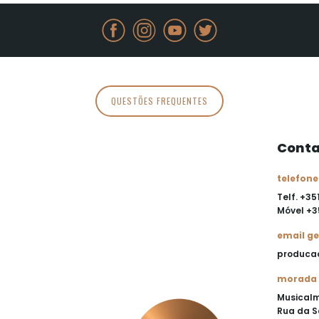
QUESTÕES FREQUENTES
Conta
telefone
Telf. +35
Móvel
+3
email ge
produca
morada
Musical
Rua da S