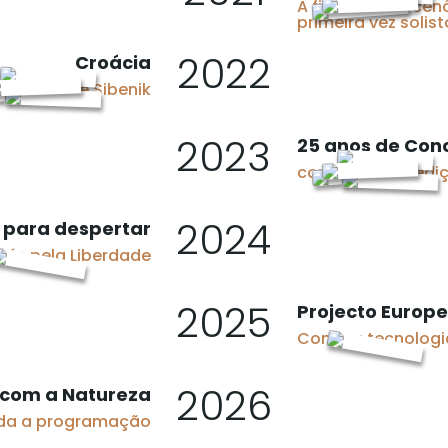
A figurinista e ce
primeira vez solis
2022
Croácia
Festival de Sibenik
2023
25 anos de Con
com segunda ediç
2024
para despertar
és pela Liberdade
2025
Projecto Europ
Como a tecnologia
2026
 com a Natureza
oda a programação