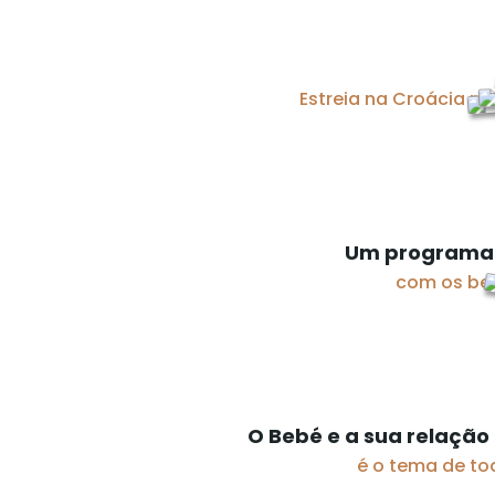
Estreia na Croácia no 
Um programa 
com os beb
O Bebé e a sua relação
é o tema de t