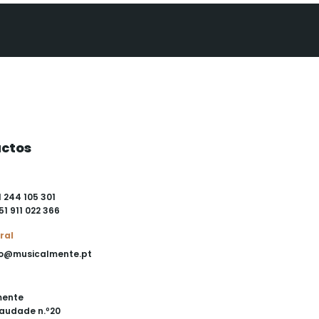
ctos
1 244 105 301
51 911 022 366
ral
o@musicalmente.pt
mente
audade n.º20