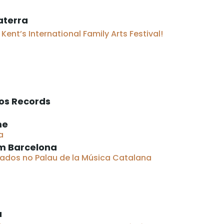
aterra
o
Kent’s
International Family Arts
Festival
!
os Records
me
a
 Barcelona
tados no Palau de la Música Catalana
a