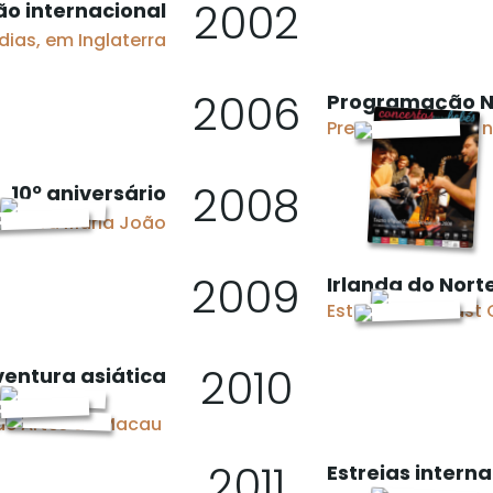
2002
ão internacional
dias, em Inglaterra
2006
Programação N
Presença regular no
2008
10º aniversário
cantora Maria João
2009
Irlanda do Nort
Estreia no Belfast 
2010
ventura asiática
 de Artes de Macau
2011
Estreias intern