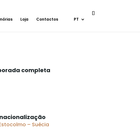
mórias
Loja
Contactos
PT
porada completa
rnacionalização
 Estocolmo – Suécia