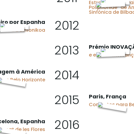
Estreia nos festiv
Poliphoniae” de An
Sinfónica de Bilba
2012
iro por Espanha
Orkestra Sinfonikoa
2013
Prémio INOVAÇ
e e
streia em Franç
2014
agem à América
os e Belo Horizonte
2015
Paris, França
Concertos para B
2016
celona, Espanha
ercat de les Flores