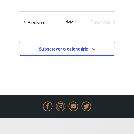
de
Selecione
visuali
visuali
a
de
data.
Evento
Hoje
Próximos
Eventos
Anteriores
Eventos
Subscrever o calendário