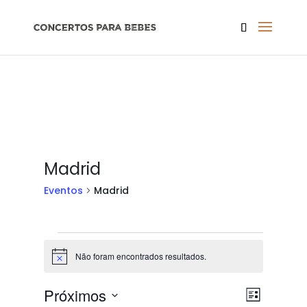
Madrid
Eventos
Madrid
Eventos
Não foram encontrados resultados.
Aviso
Naveg
Naveg
Próximos
Lista
de